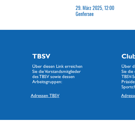
29. März 2025, 12:00
Genfersee
TBSV
Clu
Über diesen Link erreichen
Über d
Sie die Vorstandsmitglieder
Sie di
des TBSV sowie dessen
TBSV-Se
Arbeitsgruppen:
Präsid
Sportch
Adressen
TBSV
Adress